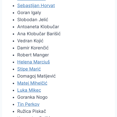
Sebastijan Horvat
Goran Igaly
Slobodan Jelić
Antoaneta Klobučar
Ana Klobučar Barišić
Vedran Kojić
Damir Korenčić
Robert Manger
Helena Marciuš
Stipe Marić
Domagoj Matijević
Matej Mihelčić
Luka Mikec
Goranka Nogo
Tin Perkov
Ružica Piskač