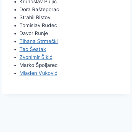
Krunoslav Puljić
Dora Raštegorac
Strahil Ristov
Tomislav Rudec
Davor Runje
Tihana Strmečki
Teo Šestak
Zvonimir Šikić
Marko Špoljarec
Mladen Vuković