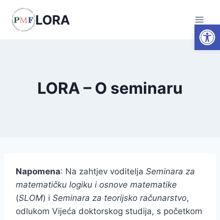
Skip
LORA
to
Open
content
LORA – O seminaru
Napomena
: Na zahtjev voditelja
Seminara za
matematičku logiku i osnove matematike
(
SLOM
) i
Seminara za teorijsko računarstvo
,
odlukom Vijeća doktorskog studija, s početkom